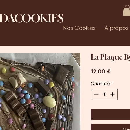
DACOOKIES
Nos Cookies
À propos
La Plaque B
Prix
12,00 €
Quantité
*
Com