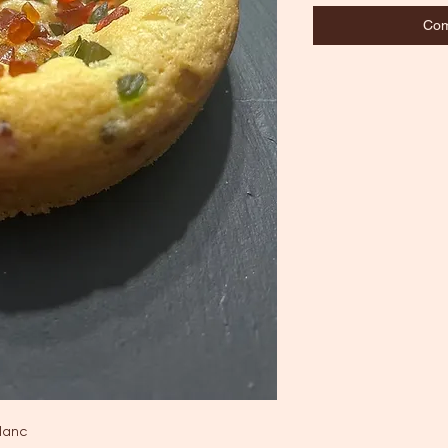
Com
lanc